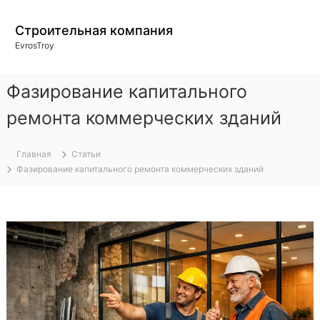
П
е
Строительная компания
р
EvrosTroy
е
й
т
Фазирование капитального
и
к
ремонта коммерческих зданий
с
о
Главная
Статьи
д
Фазирование капитального ремонта коммерческих зданий
е
р
ж
и
м
о
м
у