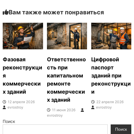
и
Вам также может понравиться
г
а
ц
и
Фазовая
Ответственно
Цифровой
реконструкци
сть при
паспорт
я
я
капитальном
зданий при
п
коммерчески
ремонте
реконструкци
х зданий
коммерчески
и
о
х зданий
12 апреля 2026
22 апреля 2026
evrostroy
evrostroy
з
11 июня 2026
evrostroy
а
Поиск
Поиск