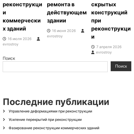
реконструкци
ремонта в
скрытых
я
и
действующем
конструкций
п
коммерчески
здании
при
х зданий
реконструкци
16 июня 2026
о
и
evrostroy
16 июля 2026
evrostroy
з
7 апреля 2026
evrostroy
а
Поиск
Поиск
п
и
с
Последние публикации
Управление деформациями при реконструкции
я
Усиление перекрытий при реконструкции
м
Фазирование реконструкции коммерческих зданий