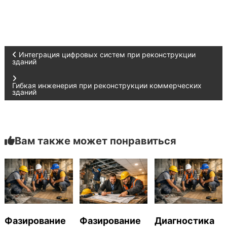
Н
Интеграция цифровых систем при реконструкции
зданий
а
Гибкая инженерия при реконструкции коммерческих
зданий
в
и
Вам также может понравиться
г
а
ц
и
Фазирование
Фазирование
Диагностика