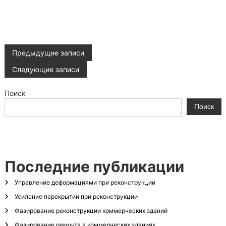
Н
Предыдущие записи
Следующие записи
а
Поиск
в
Поиск
и
г
Последние публикации
а
Управление деформациями при реконструкции
ц
Усиление перекрытий при реконструкции
и
Фазирование реконструкции коммерческих зданий
Фазирование ремонта в коммерческих зданиях